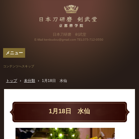
日本刀研磨 剣武堂
E-Mail kenbudou@gmail.com
TEL075-712-0550
メニュー
コンテンツへスキップ
トップ
›
未分類
›
1月18日 水仙
1月18日 水仙