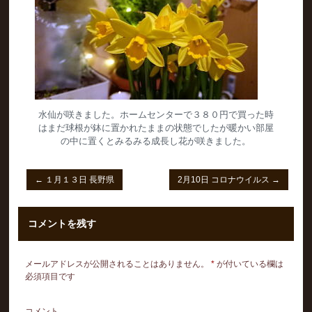
水仙が咲きました。ホームセンターで３８０円で買った時
はまだ球根が鉢に置かれたままの状態でしたが暖かい部屋
の中に置くとみるみる成長し花が咲きました。
←
１月１３日 長野県
2月10日 コロナウイルス
→
コメントを残す
メールアドレスが公開されることはありません。
*
が付いている欄は
必須項目です
コメント