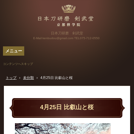
日本刀研磨 剣武堂
E-Mail kenbudou@gmail.com
TEL075-712-0550
メニュー
コンテンツへスキップ
トップ
›
未分類
›
4月25日 比叡山と桜
4月25日 比叡山と桜